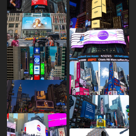
源
中
巴
新
马
泰
日
韩
越
缅
菲
柬
老
印
印
以
土
卡
阿
蒙
哈
沙
乌
科
巴
格
俄
英
法
德
意
西
瑞
瑞
葡
比
波
爱
荷
冰
拉
匈
希
白
乌
保
芬
丹
罗
澳
新
南
坦
毛
博
布
津
尼
乌
埃
埃
加
肯
赞
安
美
加
墨
哥
巴
阿
智
服
国
基
加
来
国
本
国
南
甸
律
埔
挝
度
度
色
耳
塔
拉
古
萨
特
兹
威
林
鲁
罗
国
国
国
大
班
士
典
萄
利
兰
尔
兰
岛
脱
牙
腊
俄
克
加
兰
麦
马
大
西
非
桑
里
茨
隆
巴
日
干
及
塞
纳
尼
比
哥
国
拿
西
伦
西
根
利
务
斯
坡
西
宾
寨
尼
列
其
尔
伯
国
克
阿
别
特
吉
斯
利
牙
牙
时
兰
维
利
罗
兰
利
尼
利
兰
尼
求
瓦
迪
布
利
达
俄
亚
亚
拉
大
哥
比
廷
坦
亚
西
联
斯
拉
克
亚
亚
斯
亚
亚
亚
亚
斯
纳
韦
亚
比
亚
案
亚
合
坦
伯
斯
亚
例
酋
坦
3D
平
媒
长
视
面
国
体
觉
视
效
觉
资
果
效
讯
案
果
媒
行
广
联
例
案
体
业
告
例