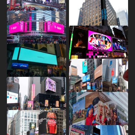
系
动
动
小
态
态
知
我
识
们