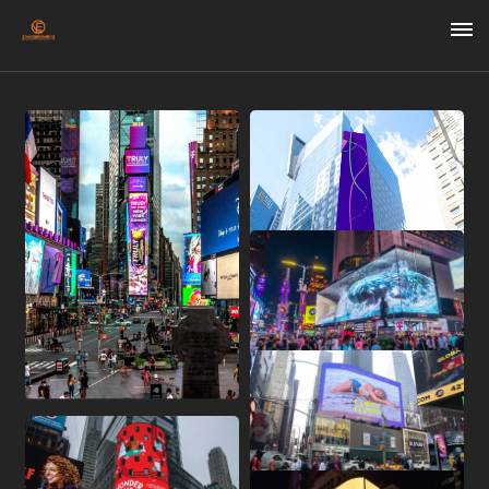
首
页
关
于
我
们
媒
体
资