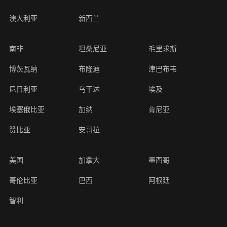
澳大利亚
新西兰
南非
坦桑尼亚
毛里求斯
博茨瓦纳
布隆迪
津巴布韦
尼日利亚
乌干达
埃及
埃塞俄比亚
加纳
肯尼亚
赞比亚
安哥拉
美国
加拿大
墨西哥
哥伦比亚
巴西
阿根廷
智利