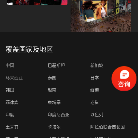
覆盖国家及地区
中国
巴基斯坦
新加坡
马来西亚
泰国
日本
韩国
越南
缅甸
菲律宾
柬埔寨
老挝
印度
印度尼西亚
以色列
土耳其
卡塔尔
阿拉伯联合酋长国