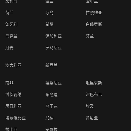
比利时
波兰
爱尔兰
荷兰
冰岛
拉脱维亚
匈牙利
希腊
白俄罗斯
乌克兰
保加利亚
芬兰
丹麦
罗马尼亚
澳大利亚
新西兰
南非
坦桑尼亚
毛里求斯
博茨瓦纳
布隆迪
津巴布韦
尼日利亚
乌干达
埃及
埃塞俄比亚
加纳
肯尼亚
赞比亚
安哥拉