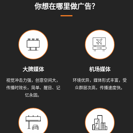
系
动
动
小
你想在哪里做广告？
态
态
知
我
识
们
大牌媒体
机场媒体
视觉冲击力强，创意空间大，
环境优异，媒体形式丰富，受
传播时效长，简单、醒目、记
众群层次高，传播速度快。
忆永固。