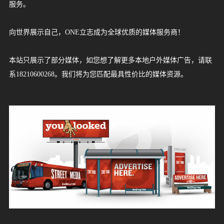
服务。
源
中
巴
新
马
泰
日
韩
越
缅
菲
柬
老
印
印
以
土
卡
阿
蒙
哈
沙
乌
科
巴
格
俄
英
法
德
意
西
瑞
瑞
葡
比
波
爱
荷
冰
拉
匈
希
白
乌
保
芬
丹
罗
澳
新
南
坦
毛
博
布
津
尼
乌
埃
埃
加
肯
赞
安
美
加
墨
哥
巴
阿
智
向世界展示自己，ONE立志成为全球优质的媒体服务商！
服
国
基
加
来
国
本
国
南
甸
律
埔
挝
度
度
色
耳
塔
拉
古
萨
特
兹
威
林
鲁
罗
国
国
国
大
班
士
典
萄
利
兰
尔
兰
岛
脱
牙
腊
俄
克
加
兰
麦
马
大
西
非
桑
里
茨
隆
巴
日
干
及
塞
纳
尼
比
哥
国
拿
西
伦
西
根
利
务
本站只展示了部分媒体，如您想了解更多本地户外媒体广告，请联
斯
坡
西
宾
寨
尼
列
其
尔
伯
国
克
阿
别
特
吉
斯
利
牙
牙
时
兰
维
利
罗
兰
利
尼
利
兰
尼
求
瓦
迪
布
利
达
俄
亚
亚
拉
大
哥
比
廷
系18210600268。我们将为您匹配最具性价比的媒体资源。
坦
亚
西
联
斯
拉
克
亚
亚
斯
亚
亚
亚
亚
斯
纳
韦
亚
比
亚
案
亚
合
坦
伯
斯
亚
例
酋
坦
3D
平
媒
长
视
面
国
体
觉
视
效
觉
资
果
效
讯
案
果
媒
行
广
联
例
案
体
业
告
例