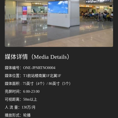
源
中
巴
新
马
泰
日
韩
越
缅
菲
柬
老
印
印
以
土
卡
阿
蒙
哈
沙
乌
科
巴
格
俄
英
法
德
意
西
瑞
瑞
葡
比
波
爱
荷
冰
拉
匈
希
白
乌
保
芬
丹
罗
澳
新
南
坦
毛
博
布
津
尼
乌
埃
埃
加
肯
赞
安
美
加
墨
哥
巴
阿
智
服
国
基
加
来
国
本
国
南
甸
律
埔
挝
度
度
色
耳
塔
拉
古
萨
特
兹
威
林
鲁
罗
国
国
国
大
班
士
典
萄
利
兰
尔
兰
岛
脱
牙
腊
俄
克
加
兰
麦
马
大
西
非
桑
里
茨
隆
巴
日
干
及
塞
纳
尼
比
哥
国
拿
西
伦
西
根
利
务
斯
坡
西
宾
寨
尼
列
其
尔
伯
国
克
阿
别
特
吉
斯
利
牙
牙
时
兰
维
利
罗
兰
利
尼
利
兰
尼
求
瓦
迪
布
利
达
俄
亚
亚
拉
大
哥
比
廷
坦
亚
西
联
斯
拉
克
亚
亚
斯
亚
亚
亚
亚
斯
纳
韦
亚
比
亚
案
亚
合
坦
伯
斯
亚
例
媒体详情（Media Details）
酋
坦
3D
平
媒
长
媒体编号：ONE-JPNRTNO0004
视
面
国
媒体位置：T1航站楼南翼1F北翼1F
体
觉
视
媒体面积 : 75英寸（4个）/ 86英寸（5个）
效
觉
资
亮屏时间：6:00-23:00
果
效
可视距离：50m以上
讯
案
果
媒
行
广
人 流 量：130万/月
联
例
案
体
业
告
播放形式：轮播
例