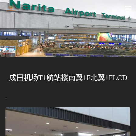
首
页
关
于
成田机场T1航站楼南翼1F北翼1FLCD
我
们
.
媒
体
资