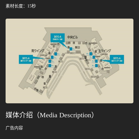
系
动
动
小
素材长度：15秒
态
态
知
我
识
们
媒体介绍（Media Description）
广告内容