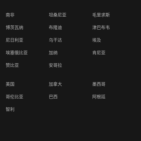
南非
坦桑尼亚
毛里求斯
博茨瓦纳
布隆迪
津巴布韦
尼日利亚
乌干达
埃及
埃塞俄比亚
加纳
肯尼亚
赞比亚
安哥拉
美国
加拿大
墨西哥
哥伦比亚
巴西
阿根廷
智利