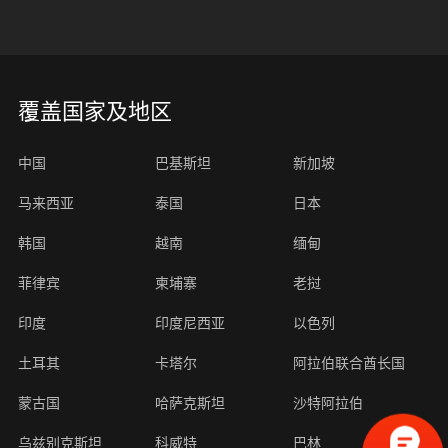
覆盖国家及地区
中国
巴基斯坦
新加坡
马来西亚
泰国
日本
韩国
越南
缅甸
菲律宾
柬埔寨
老挝
印度
印度尼西亚
以色列
土耳其
卡塔尔
阿拉伯联合酋长国
蒙古国
哈萨克斯坦
沙特阿拉伯
乌兹别克斯坦
科威特
巴林