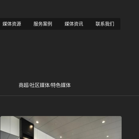
媒体资源
服务案例
媒体资讯
联系我们
商超/社区媒体/特色媒体