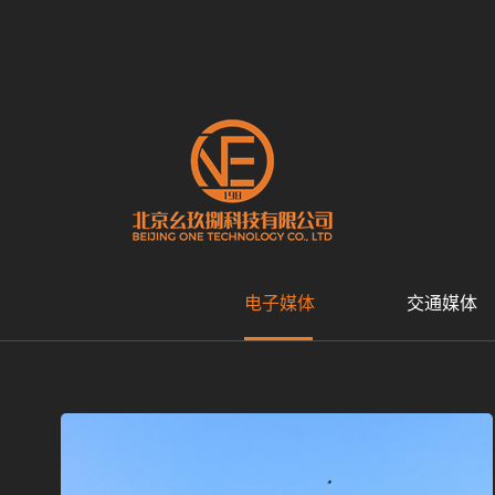
电子媒体
交通媒体