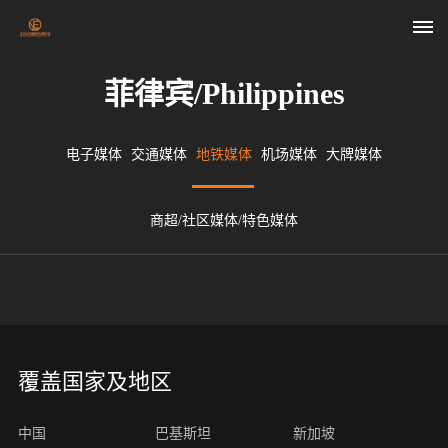
菲律宾/Philippines
首
页
电子媒体
交通媒体
地铁媒体
机场媒体
大牌媒体
关
商超/社区媒体/特色媒体
于
我
们
媒
覆盖国家及地区
体
中国
巴基斯坦
新加坡
资