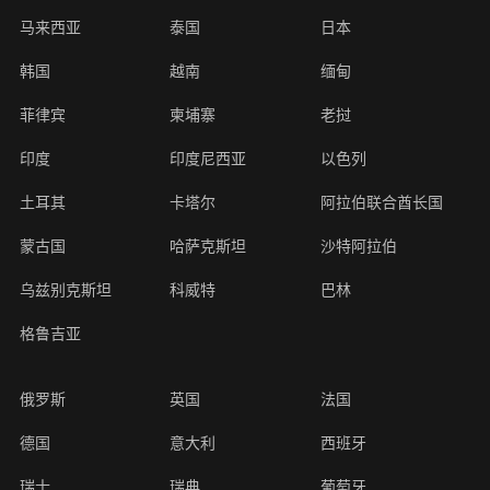
马来西亚
泰国
日本
源
中
巴
新
马
泰
日
韩
越
缅
菲
柬
老
印
印
以
土
卡
阿
蒙
哈
沙
乌
科
巴
格
俄
英
法
德
意
西
瑞
瑞
葡
比
波
爱
荷
冰
拉
匈
希
白
乌
保
芬
丹
罗
澳
新
南
坦
毛
博
布
津
尼
乌
埃
埃
加
肯
赞
安
美
加
墨
哥
巴
阿
智
韩国
越南
缅甸
服
国
基
加
来
国
本
国
南
甸
律
埔
挝
度
度
色
耳
塔
拉
古
萨
特
兹
威
林
鲁
罗
国
国
国
大
班
士
典
萄
利
兰
尔
兰
岛
脱
牙
腊
俄
克
加
兰
麦
马
大
西
非
桑
里
茨
隆
巴
日
干
及
塞
纳
尼
比
哥
国
拿
西
伦
西
根
利
菲律宾
柬埔寨
老挝
务
斯
坡
西
宾
寨
尼
列
其
尔
伯
国
克
阿
别
特
吉
斯
利
牙
牙
时
兰
维
利
罗
兰
利
尼
利
兰
尼
求
瓦
迪
布
利
达
俄
亚
亚
拉
大
哥
比
廷
印度
印度尼西亚
以色列
坦
亚
西
联
斯
拉
克
亚
亚
斯
亚
亚
亚
亚
斯
纳
韦
亚
比
亚
案
亚
合
坦
伯
斯
亚
土耳其
卡塔尔
阿拉伯联合酋长国
例
酋
坦
蒙古国
哈萨克斯坦
沙特阿拉伯
3D
平
媒
长
视
面
乌兹别克斯坦
科威特
巴林
国
体
觉
视
格鲁吉亚
效
觉
资
果
效
俄罗斯
英国
法国
讯
案
果
媒
行
广
德国
意大利
西班牙
联
例
案
体
业
告
例
瑞士
瑞典
葡萄牙