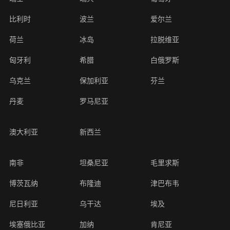
系
动
动
小
比利时
波兰
爱尔兰
态
态
知
我
识
荷兰
冰岛
拉脱维亚
们
匈牙利
希腊
白俄罗斯
乌克兰
保加利亚
芬兰
丹麦
罗马尼亚
澳大利亚
新西兰
南非
坦桑尼亚
毛里求斯
博茨瓦纳
布隆迪
津巴布韦
尼日利亚
乌干达
埃及
埃塞俄比亚
加纳
肯尼亚