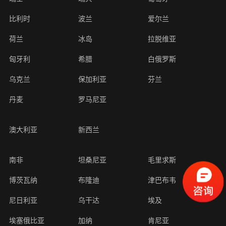
系
动
动
小
比利时
波兰
爱尔兰
态
态
知
我
识
荷兰
冰岛
拉脱维亚
们
匈牙利
希腊
白俄罗斯
乌克兰
保加利亚
芬兰
丹麦
罗马尼亚
澳大利亚
新西兰
南非
坦桑尼亚
毛里求斯
博茨瓦纳
布隆迪
津巴布韦
尼日利亚
乌干达
埃及
埃塞俄比亚
加纳
肯尼亚