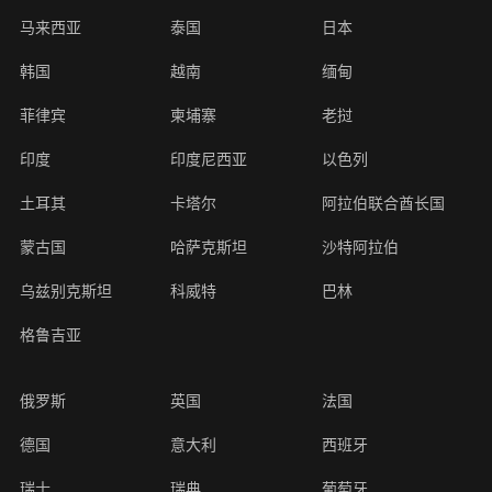
马来西亚
泰国
日本
源
中
巴
新
马
泰
日
韩
越
缅
菲
柬
老
印
印
以
土
卡
阿
蒙
哈
沙
乌
科
巴
格
俄
英
法
德
意
西
瑞
瑞
葡
比
波
爱
荷
冰
拉
匈
希
白
乌
保
芬
丹
罗
澳
新
南
坦
毛
博
布
津
尼
乌
埃
埃
加
肯
赞
安
美
加
墨
哥
巴
阿
智
韩国
越南
缅甸
服
国
基
加
来
国
本
国
南
甸
律
埔
挝
度
度
色
耳
塔
拉
古
萨
特
兹
威
林
鲁
罗
国
国
国
大
班
士
典
萄
利
兰
尔
兰
岛
脱
牙
腊
俄
克
加
兰
麦
马
大
西
非
桑
里
茨
隆
巴
日
干
及
塞
纳
尼
比
哥
国
拿
西
伦
西
根
利
菲律宾
柬埔寨
老挝
务
斯
坡
西
宾
寨
尼
列
其
尔
伯
国
克
阿
别
特
吉
斯
利
牙
牙
时
兰
维
利
罗
兰
利
尼
利
兰
尼
求
瓦
迪
布
利
达
俄
亚
亚
拉
大
哥
比
廷
印度
印度尼西亚
以色列
坦
亚
西
联
斯
拉
克
亚
亚
斯
亚
亚
亚
亚
斯
纳
韦
亚
比
亚
案
亚
合
坦
伯
斯
亚
土耳其
卡塔尔
阿拉伯联合酋长国
例
酋
坦
蒙古国
哈萨克斯坦
沙特阿拉伯
3D
平
媒
长
视
面
乌兹别克斯坦
科威特
巴林
国
体
觉
视
格鲁吉亚
效
觉
资
果
效
俄罗斯
英国
法国
讯
案
果
媒
行
广
德国
意大利
西班牙
联
例
案
体
业
告
例
瑞士
瑞典
葡萄牙