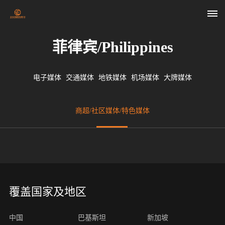
菲律宾/Philippines
首
页
电子媒体
交通媒体
地铁媒体
机场媒体
大牌媒体
关
商超/社区媒体/特色媒体
于
我
们
媒
覆盖国家及地区
体
中国
巴基斯坦
新加坡
资